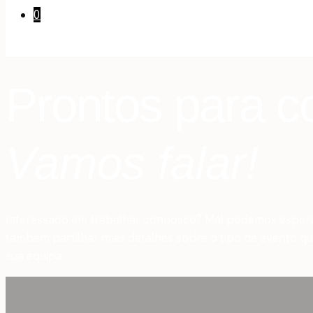
0
Cart
Prontos para 
Vamos falar!
Interessado em trabalhar connosco? Mal podemos esperar 
também partilhar mais detalhes sobre o tipo de evento q
sua equipa.