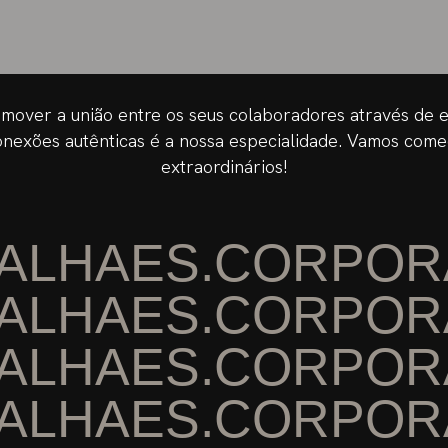
romover a união entre os seus colaboradores através de e
exões autênticas é a nossa especialidade. Vamos começa
extraordinários!
ALHAES.CORPOR
ALHAES.CORPOR
ALHAES.CORPOR
ALHAES.CORPOR