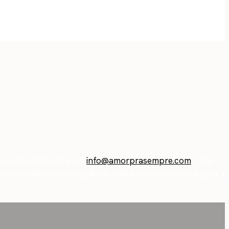
email diretamente para
info@amorprasempre.com
. Pode
ra planearmos a criação de uma experiência única para a