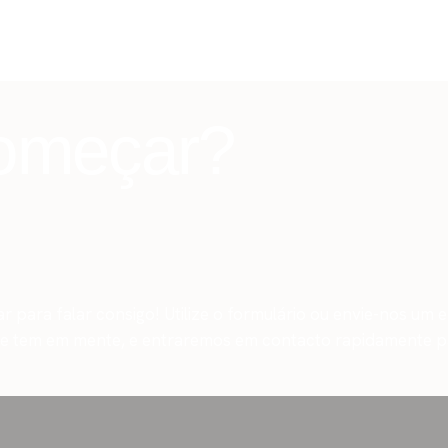
começar?
para falar consigo! Utilize o formulário ou envie-nos um 
ue tem em mente, e entraremos em contacto rapidamente pa