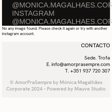
@MONICA.MAGALHAES.CO
INSTAGRAM
@MONICA.MAGALHAES.CO
No any image found. Please check it again or try with another
instagram account.
CONTACTO
Sede. Trofa
E. info@amorprasempre.com
T. +351 937 720 307
© AmorPraSempre by Mónica Magalhães
Corporate 2024 – Powered by Mauve Studio