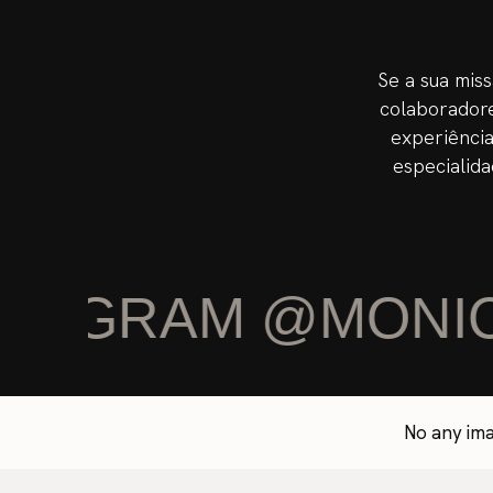
Se a sua miss
colaboradore
experiência
especialida
STAGRAM @MONIC
No any ima