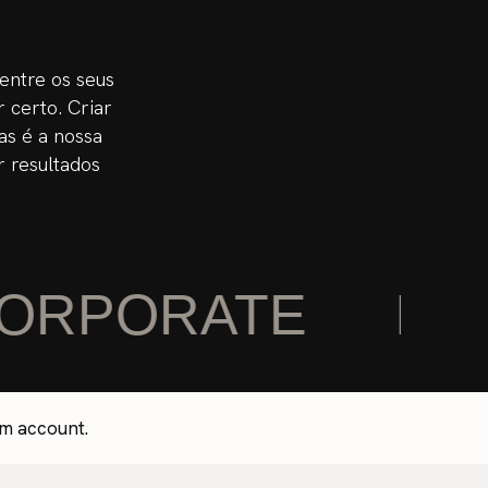
 entre os seus
 certo. Criar
as é a nossa
r resultados
ORPORATE
INS
am account.