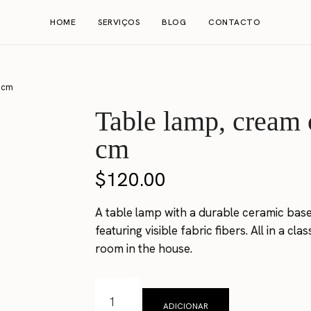
HOME
SERVIÇOS
BLOG
CONTACTO
0 cm
Table lamp, cream 
cm
$
120.00
A table lamp with a durable ceramic base
featuring visible fabric fibers. All in a c
room in the house.
ADICIONAR